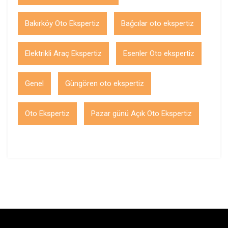
Bakırköy Oto Ekspertiz
Bağcılar oto ekspertiz
Elektrikli Araç Ekspertiz
Esenler Oto ekspertiz
Genel
Güngören oto ekspertiz
Oto Ekspertiz
Pazar günü Açık Oto Ekspertiz