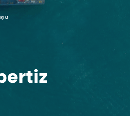
IŞIM
ertiz