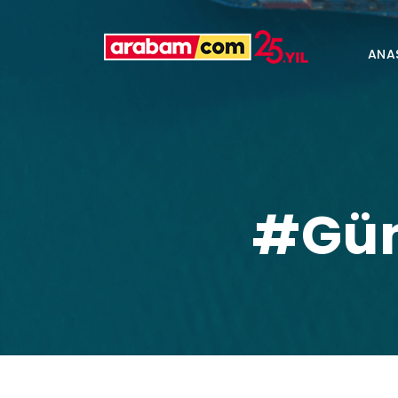
ANA
#Gün