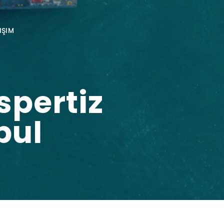
IŞIM
spertiz
bul