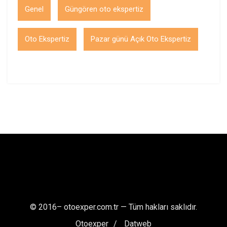
Genel
Güngören oto ekspertiz
Oto Ekspertiz
Pazar günü Açık Oto Ekspertiz
© 2016–
otoexper.com.tr — Tüm hakları saklıdır.
Otoexper
Datweb