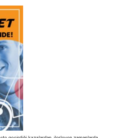
mişte geçirdiği kazalardan, ilerleyen zamanlarda