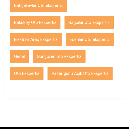
Bahçelievler Oto ekspertiz
Bakırköy Oto Ekspertiz
Bağcılar oto ekspertiz
Elektrikli Araç Ekspertiz
Esenler Oto ekspertiz
Genel
Güngören oto ekspertiz
Oto Ekspertiz
Pazar günü Açık Oto Ekspertiz