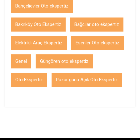
Bahçelievler Oto ekspertiz
Bakırköy Oto Ekspertiz
Bağcılar oto ekspertiz
Elektrikli Araç Ekspertiz
Esenler Oto ekspertiz
Genel
Güngören oto ekspertiz
Oto Ekspertiz
Pazar günü Açık Oto Ekspertiz