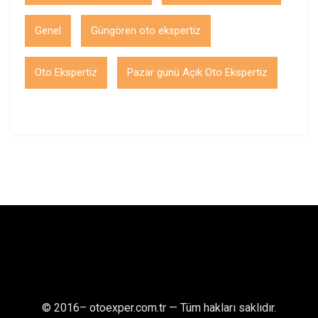
Genel
Güngören oto ekspertiz
Oto Ekspertiz
Pazar günü Açık Oto Ekspertiz
© 2016–
otoexper.com.tr — Tüm hakları saklıdır.